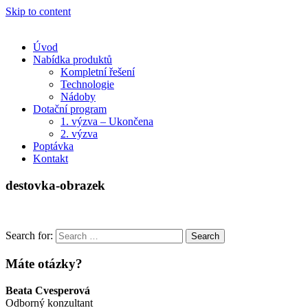
Skip to content
Úvod
Nabídka produktů
Kompletní řešení
Technologie
Nádoby
Dotační program
1. výzva – Ukončena
2. výzva
Poptávka
Kontakt
destovka-obrazek
Search for:
Search
Máte otázky?
Beata Cvesperová
Odborný konzultant